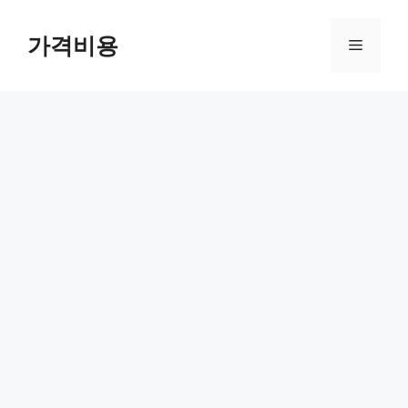
컨
텐
가격비용
메
츠
로
뉴
건
너
뛰
기