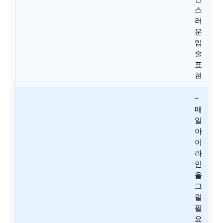
스
러
운
입
술
표
현
–
매
일
아
이
라
인
을
그
릴
필
요