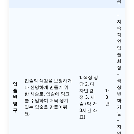
음
–
지
속
적
인
입
술
화
장
–
1. 색상 상
입술의 색감을 보정하거
색
입
담 2. 디
나 선명하게 만들기 위
상
술
자인 결
1-
한 시술로, 입술에 잉크
변
반
정 3. 시
3
를 주입하여 더욱 생기
화
영
술 (약 2-
년
있는 입술을 만들어줘
가
구
3시간 소
요.
능
요)
–
자
연