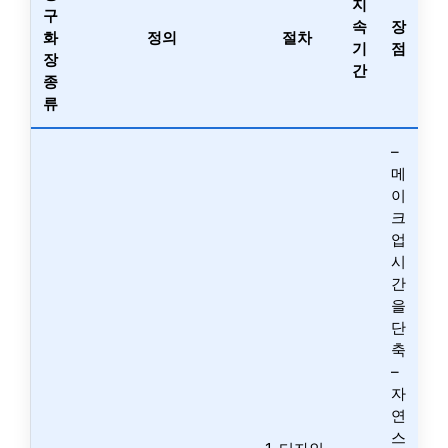
지
구
속
장
화
정의
절차
기
점
장
간
종
류
–
메
이
크
업
시
간
을
단
축
–
자
연
스