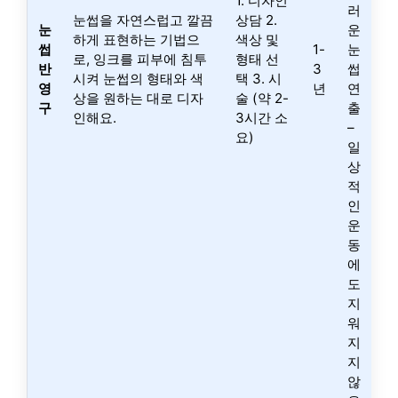
1. 디자인
러
눈썹을 자연스럽고 깔끔
상담 2.
눈
운
하게 표현하는 기법으
색상 및
썹
1-
눈
로, 잉크를 피부에 침투
형태 선
반
3
썹
시켜 눈썹의 형태와 색
택 3. 시
영
년
연
상을 원하는 대로 디자
술 (약 2-
구
출
인해요.
3시간 소
–
요)
일
상
적
인
운
동
에
도
지
워
지
지
않