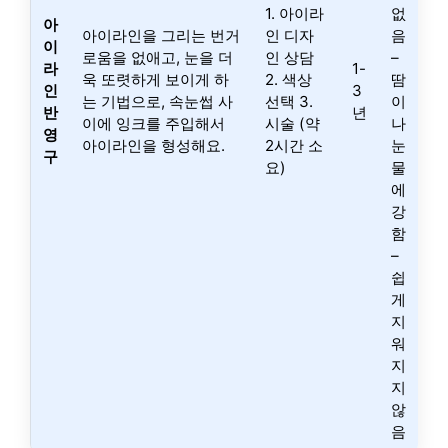
1. 아이라
없
아
아이라인을 그리는 번거
인 디자
음
이
로움을 없애고, 눈을 더
인 상담
–
라
1-
욱 또렷하게 보이게 하
2. 색상
땀
인
3
는 기법으로, 속눈썹 사
선택 3.
이
반
년
이에 잉크를 주입해서
시술 (약
나
영
아이라인을 형성해요.
2시간 소
눈
구
요)
물
에
강
함
–
쉽
게
지
워
지
지
않
음