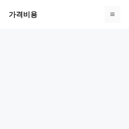
컨
텐
가격비용
메
츠
로
뉴
건
너
뛰
기