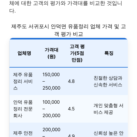
체에 대한 고객의 평가와 가격대를 비교한 것입니
다.
제주도 서귀포시 안덕면 유품정리 업체 가격 및 고
객 평가 비교
고객 평
가격대
업체명
가(5점
특징
(원)
만점)
제주 유품
150,000
친절한 상담과
정리 서비
–
4.8
신속한 서비스
스
250,000
안덕 유품
100,000
개인 맞춤형 서
정리 전문
–
4.5
비스 제공
회사
200,000
200,000
제주 안전
신뢰성 높은 안
–
4.9