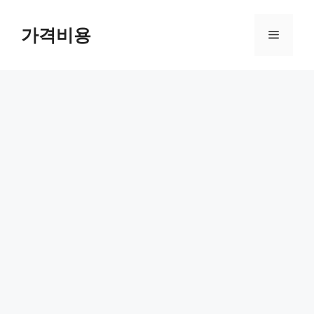
컨
텐
가격비용
메
츠
로
뉴
건
너
뛰
기