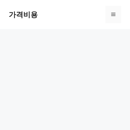
컨
텐
가격비용
메
츠
로
뉴
건
너
뛰
기