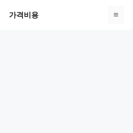
컨
텐
가격비용
메
츠
로
뉴
건
너
뛰
기