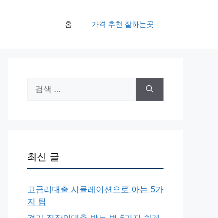
홈
가격 추천 잘하는곳
검
색:
최신 글
고금리대출 시뮬레이션으로 아는 5가
지 팁
경기 직장인대출 받는 법 5가지 쉽게