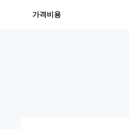
컨
텐
가격비용
츠
로
건
너
뛰
기