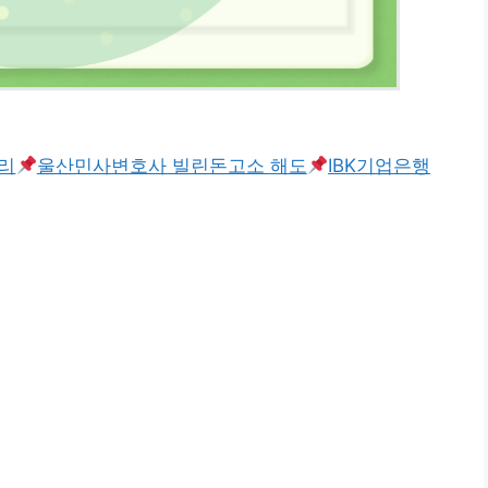
리
울산민사변호사 빌린돈고소 해도
IBK기업은행