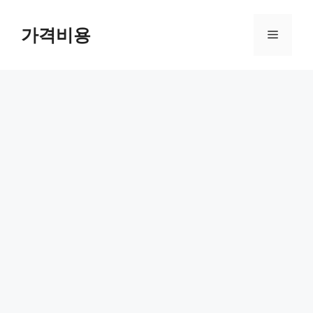
컨
텐
가격비용
메
츠
로
뉴
건
너
뛰
기