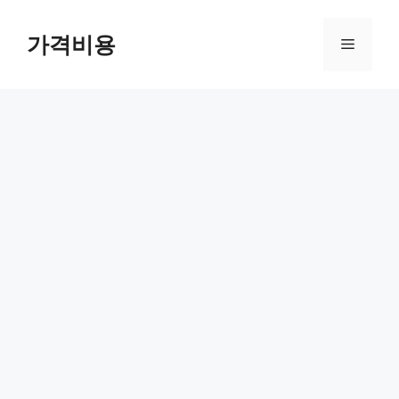
컨
텐
가격비용
메
츠
로
뉴
건
너
뛰
기