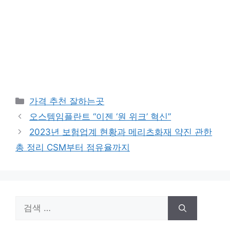
카
가격 추천 잘하는곳
테
오스템임플란트 “이젠 ‘원 위크’ 혁신”
고
2023년 보험업계 현황과 메리츠화재 약진 관한
리
총 정리 CSM부터 점유율까지
검
색: