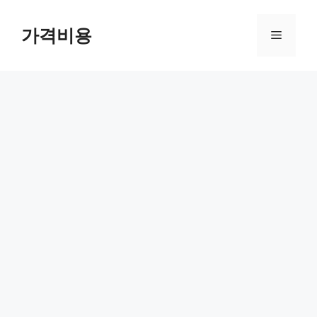
컨
텐
가격비용
메
츠
로
뉴
건
너
뛰
기