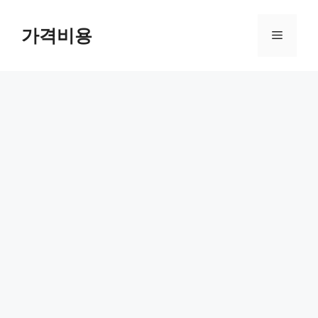
컨
텐
가격비용
메
츠
로
뉴
건
너
뛰
기