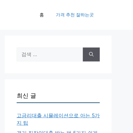
홈
가격 추천 잘하는곳
검
색:
최신 글
고금리대출 시뮬레이션으로 아는 5가
지 팁
경기 직장인대출 받는 법 5가지 쉽게