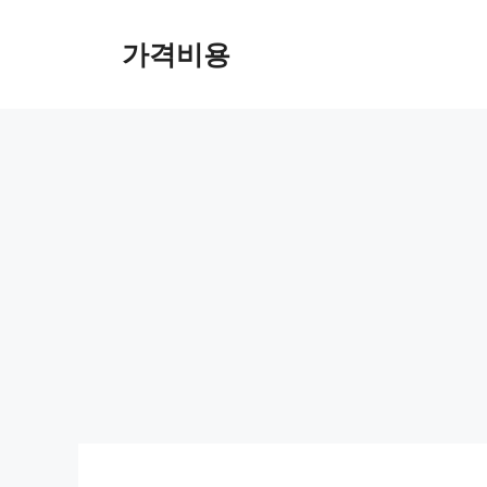
컨
텐
가격비용
츠
로
건
너
뛰
기