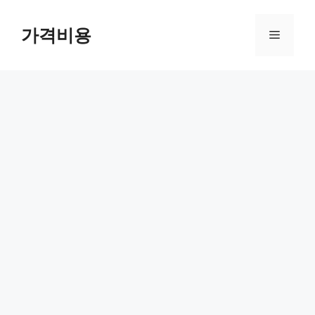
컨
텐
가격비용
메
츠
로
뉴
건
너
뛰
기