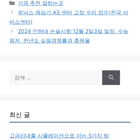
카
가격 추천 잘하는곳
테
위닉스 제습기 AS 센터 고장 수리 접수(전국 서
고
비스센터)
리
2024 인하대 논술시험 12월 2일3일 일정, 수능
최저, 전년도 실질경쟁률과 충원율
검
색:
최신 글
고금리대출 시뮬레이션으로 아는 5가지 팁