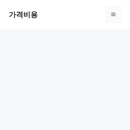
컨
텐
가격비용
메
츠
로
뉴
건
너
뛰
기