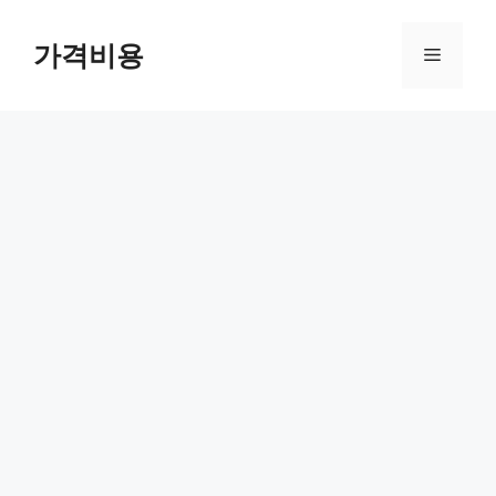
컨
텐
가격비용
메
츠
로
뉴
건
너
뛰
기