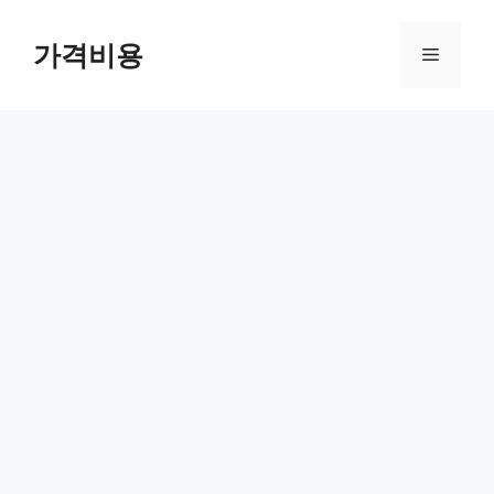
컨
텐
가격비용
메
츠
로
뉴
건
너
뛰
기