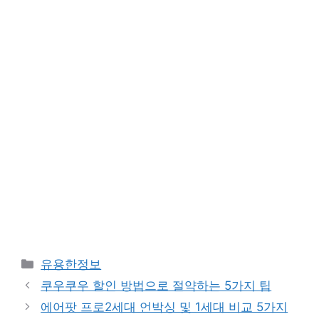
카
유용한정보
테
쿠우쿠우 할인 방법으로 절약하는 5가지 팁
고
에어팟 프로2세대 언박싱 및 1세대 비교 5가지
리