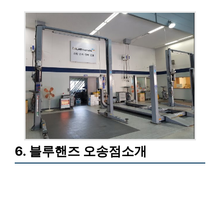
6. 블루핸즈 오송점소개