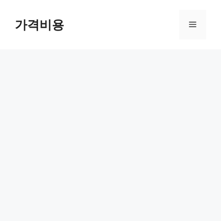
컨
텐
가격비용
메
츠
로
뉴
건
너
뛰
기