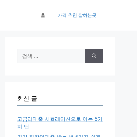
홈
가격 추천 잘하는곳
검
색:
최신 글
고금리대출 시뮬레이션으로 아는 5가
지 팁
경기 직장인대출 받는 법 5가지 쉽게