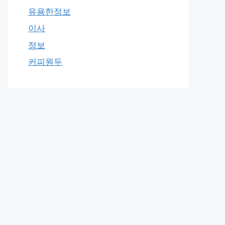
유용한정보
이사
정보
커피원두