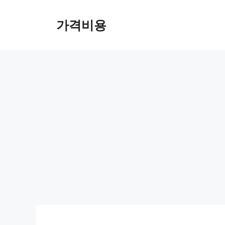
컨
텐
가격비용
츠
로
건
너
뛰
기