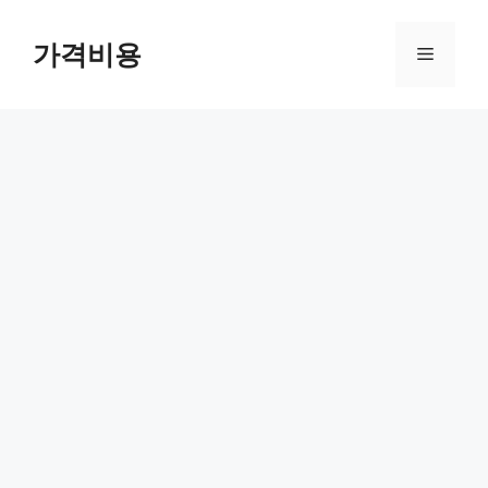
컨
텐
가격비용
메
츠
로
뉴
건
너
뛰
기