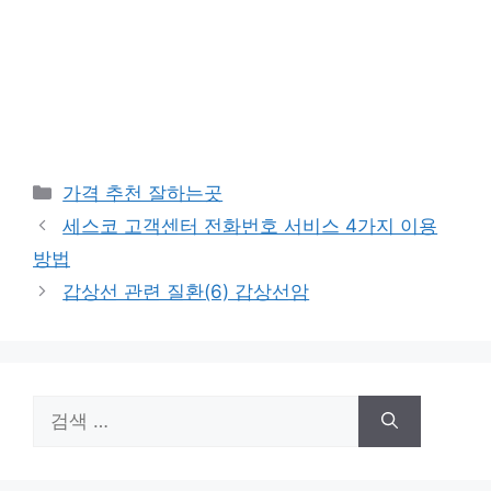
카
가격 추천 잘하는곳
테
세스코 고객센터 전화번호 서비스 4가지 이용
고
방법
리
갑상선 관련 질환(6) 갑상선암
검
색: