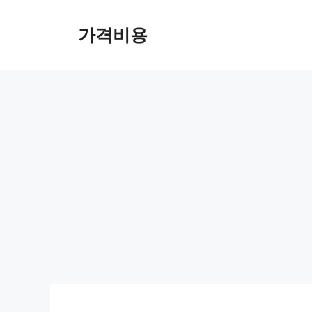
컨
텐
가격비용
츠
로
건
너
뛰
기