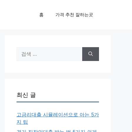
홈
가격 추천 잘하는곳
검
색:
최신 글
고금리대출 시뮬레이션으로 아는 5가
지 팁
경기 직장인대출 받는 법 5가지 쉽게