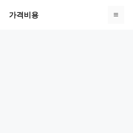
컨
텐
가격비용
메
츠
로
뉴
건
너
뛰
기