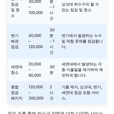
30,000
분
점검
싱크대 하수구의 할 수
–
– 1
및 청
있는 점검 및 청소.
100,000
시
소
간
30
변기
40,000
분
변기에서 발생하는 누수
배관
–
– 1
및 막힘 문제를 점검합니
점검
120,000
시
다.
간
20,000
세면대에서 발생하는 각
세면대
30
–
종 이물질을 제거하여 깨
청소
분
80,000
끗하게 합니다.
종합
120,000
2
기름 제거, 싱크대, 변기,
점검
–
시
세면대 점검 포함 서비
패키지
300,000
간
스.
위의 표를 통해 하수구 막힘에 대한 다양한 서비스