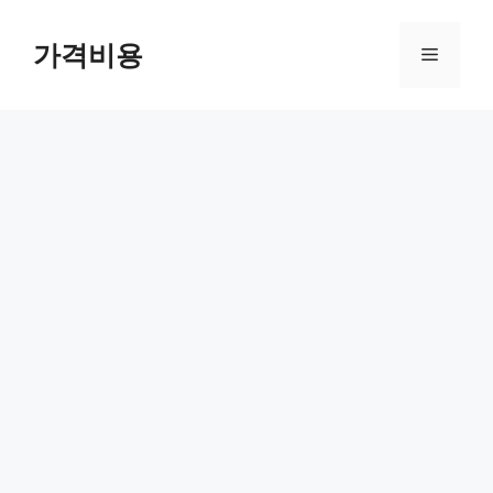
컨
텐
가격비용
메
츠
로
뉴
건
너
뛰
기