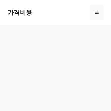
컨
텐
가격비용
메
츠
로
뉴
건
너
뛰
기