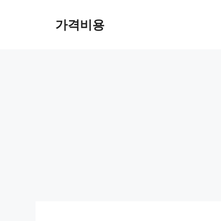
컨
텐
가격비용
츠
로
건
너
뛰
기