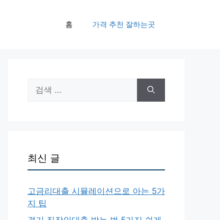
홈
가격 추천 잘하는곳
검
색:
최신 글
고금리대출 시뮬레이션으로 아는 5가
지 팁
경기 직장인대출 받는 법 5가지 쉽게