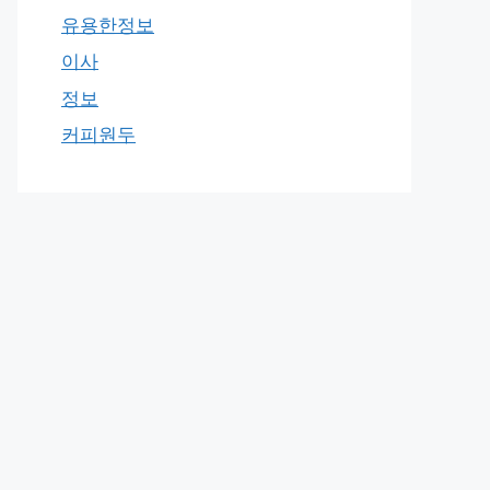
유용한정보
이사
정보
커피원두