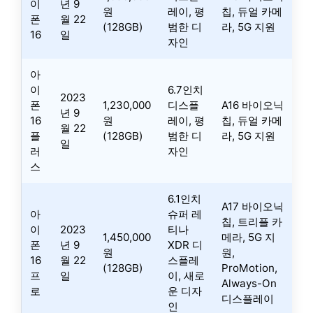
이
년 9
원
레이, 평
칩, 듀얼 카메
폰
월 22
(128GB)
범한 디
라, 5G 지원
16
일
자인
아
이
6.7인치
2023
폰
1,230,000
디스플
A16 바이오닉
년 9
16
원
레이, 평
칩, 듀얼 카메
월 22
플
(128GB)
범한 디
라, 5G 지원
일
러
자인
스
6.1인치
A17 바이오닉
아
슈퍼 레
칩, 트리플 카
이
2023
티나
1,450,000
메라, 5G 지
폰
년 9
XDR 디
원
원,
16
월 22
스플레
(128GB)
ProMotion,
프
일
이, 새로
Always-On
로
운 디자
디스플레이
인