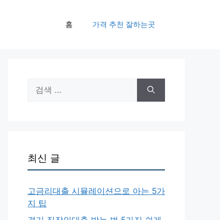
홈
가격 추천 잘하는곳
검
색:
최신 글
고금리대출 시뮬레이션으로 아는 5가
지 팁
경기 직장인대출 받는 법 5가지 쉽게