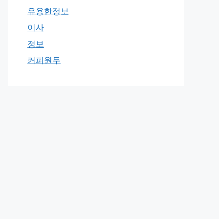
유용한정보
이사
정보
커피원두