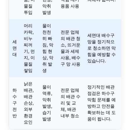
물질
악취
용품 사용
투입
발생
머리
물이
카락,
천천
전문 업체
세면대 배수구
비누
히 빠
의 배관 청
세
망을 정기적으
찌꺼
짐, 막
소, 뜨거운
면
로 청소하면 막
기, 먼
힘 현
물과 세제
대
힘을 예방할 수
지, 이
상, 악
사용, 배수
있습니다.
물질
취 발
구 망 사용
쌓임
생
낡은
물이
정기적인 배관
하
배관,
전문 업체
역류,
점검은 하수구
수
배관
의 배관 수
악취
막힘 문제를 예
구
손상,
리 및 교
발생,
방하고 안전을
전
외부
체, 배관
습기
확보하는 데 도
반
환경
내부 청소
발생
움이 됩니다.
요인