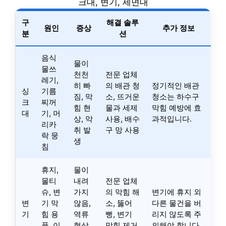
크대, 변기, 세면대
구
해결 솔루
원인
증상
추가 정보
분
션
음식
물이
물쓰
천천
전문 업체
레기,
히 빠
의 배관 청
정기적인 배관
싱
기름
짐, 막
소, 뜨거운
청소는 하수구
크
찌꺼
힘 현
물과 세제
막힘 예방에 효
대
기, 머
상, 악
사용, 배수
과적입니다.
리카
취 발
구 망 사용
락 뭉
생
침
휴지,
물이
물티
내려
전문 업체
슈, 변
가지
의 막힘 해
변기에 휴지 외
변
기 막
않음,
소, 뚫어
다른 물건을 버
기
힘 용
역류
뻥, 변기
리지 않도록 주
품, 이
현상,
막힘 제거
의해야 합니다.