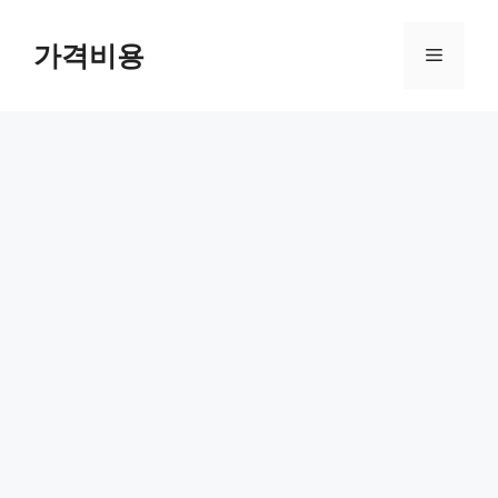
컨
텐
가격비용
메
츠
로
뉴
건
너
뛰
기