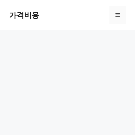
컨
텐
가격비용
메
츠
로
뉴
건
너
뛰
기