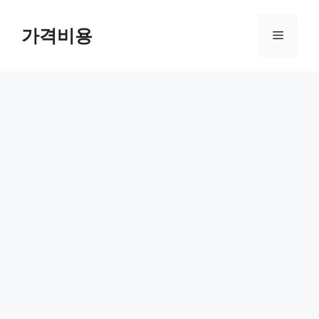
컨
텐
가격비용
메
츠
로
뉴
건
너
뛰
기