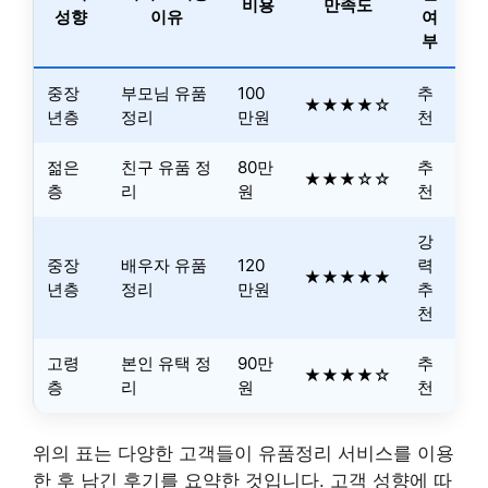
비용
만족도
성향
이유
여
부
중장
부모님 유품
100
추
★★★★☆
년층
정리
만원
천
젊은
친구 유품 정
80만
추
★★★☆☆
층
리
원
천
강
중장
배우자 유품
120
력
★★★★★
년층
정리
만원
추
천
고령
본인 유택 정
90만
추
★★★★☆
층
리
원
천
위의 표는 다양한 고객들이 유품정리 서비스를 이용
한 후 남긴 후기를 요약한 것입니다. 고객 성향에 따