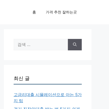
홈
가격 추천 잘하는곳
검
색:
최신 글
고금리대출 시뮬레이션으로 아는 5가
지 팁
경기 직장인대출 받는 법 5가지 쉽게