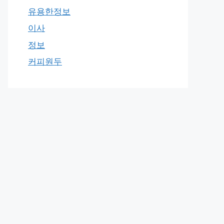
유용한정보
이사
정보
커피원두