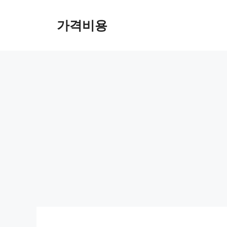
컨
텐
가격비용
츠
로
건
너
뛰
기