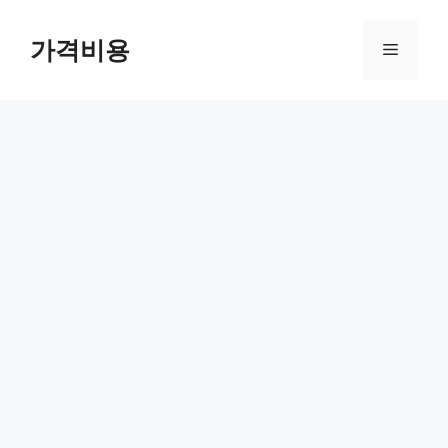
컨
텐
가격비용
메
츠
로
뉴
건
너
뛰
기