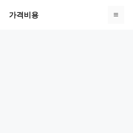
컨
텐
가격비용
메
츠
로
뉴
건
너
뛰
기