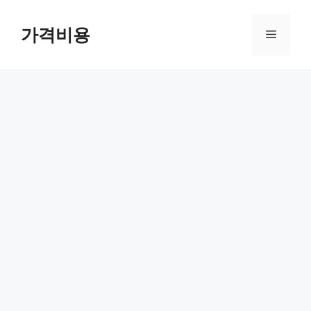
컨
텐
가격비용
메
츠
로
뉴
건
너
뛰
기