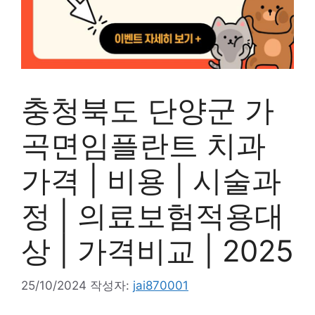
충청북도 단양군 가
곡면임플란트 치과
가격 | 비용 | 시술과
정 | 의료보험적용대
상 | 가격비교 | 2025
25/10/2024
작성자:
jai870001