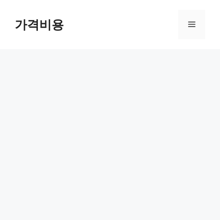
컨
텐
가격비용
메
츠
로
뉴
건
너
뛰
기