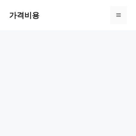
컨
텐
가격비용
메
츠
로
뉴
건
너
뛰
기