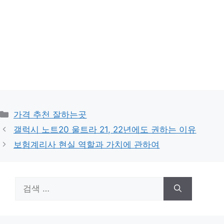
카
가격 추천 잘하는곳
테
갤럭시 노트20 울트라 21, 22년에도 권하는 이유
고
보험계리사 현실 역할과 가치에 관하여
리
검
색: