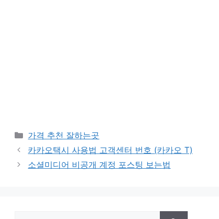
카
가격 추천 잘하는곳
테
카카오택시 사용법 고객센터 번호 (카카오 T)
고
소셜미디어 비공개 계정 포스팅 보는법
리
검