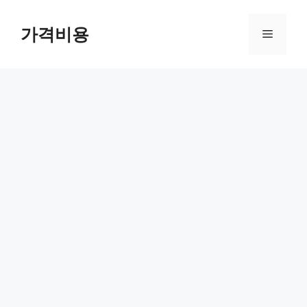
컨
텐
가격비용
메
츠
로
뉴
건
너
뛰
기