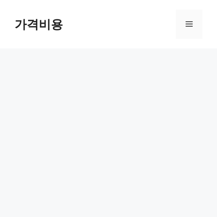
컨
텐
가격비용
메
츠
로
뉴
건
너
뛰
기