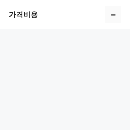
컨
텐
가격비용
메
츠
로
뉴
건
너
뛰
기