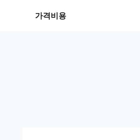
컨
텐
가격비용
츠
로
건
너
뛰
기