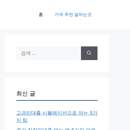
홈
가격 추천 잘하는곳
검
색:
최신 글
고금리대출 시뮬레이션으로 아는 5가
지 팁
경기 직장인대출 받는 법 5가지 쉽게