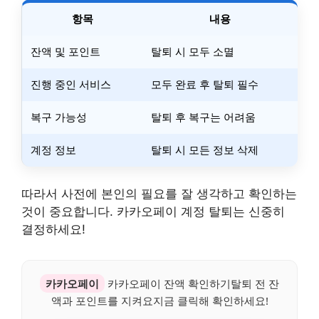
항목
내용
잔액 및 포인트
탈퇴 시 모두 소멸
진행 중인 서비스
모두 완료 후 탈퇴 필수
복구 가능성
탈퇴 후 복구는 어려움
계정 정보
탈퇴 시 모든 정보 삭제
따라서 사전에 본인의 필요를 잘 생각하고 확인하는
것이 중요합니다. 카카오페이 계정 탈퇴는 신중히
결정하세요!
카카오페이
카카오페이 잔액 확인하기탈퇴 전 잔
액과 포인트를 지켜요지금 클릭해 확인하세요!