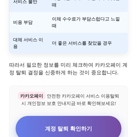
서비스 불만
때
이체 수수료가 부담스럽다고 느낄
비용 부담
때
대체 서비스 이
더 좋은 서비스를 찾았을 경우
용
따라서 필요한 정보를 미리 체크하여 카카오페이 계
정 탈퇴 결정을 신중하게 하는 것이 중요합니다.
카카오페이
안전한 카카오페이 서비스 이용탈퇴
시 개인정보 보호 안내지금 바로 확인해보세요!
계정 탈퇴 확인하기