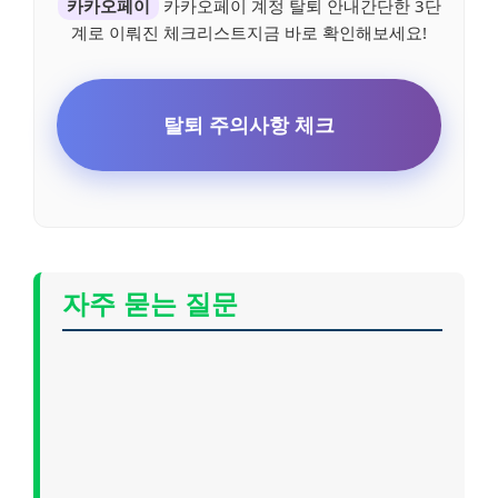
카카오페이
카카오페이 계정 탈퇴 안내간단한 3단
계로 이뤄진 체크리스트지금 바로 확인해보세요!
탈퇴 주의사항 체크
자주 묻는 질문