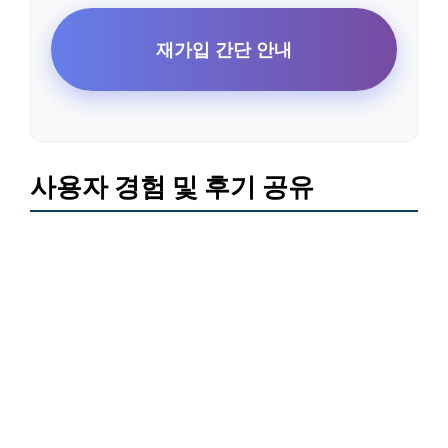
재가입 간단 안내
사용자 경험 및 후기 공유