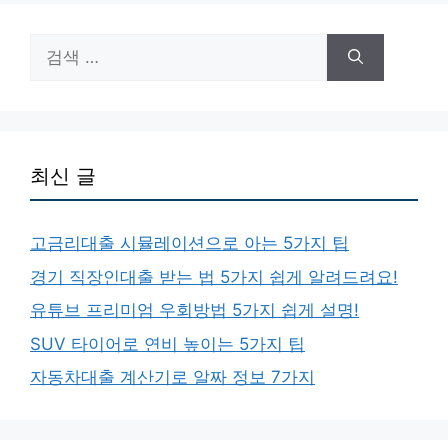
검
색:
최신 글
고금리대출 시뮬레이션으로 아는 5가지 팁
경기 직장인대출 받는 법 5가지 쉽게 알려드려요!
유튜브 프리미엄 우회방법 5가지 쉽게 설명!
SUV 타이어로 연비 높이는 5가지 팁
자동차대출 계산기로 알짜 정보 7가지