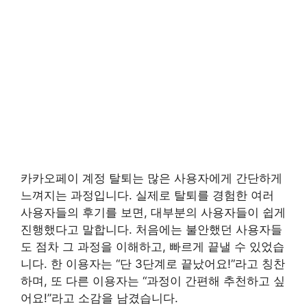
카카오페이 계정 탈퇴는 많은 사용자에게 간단하게
느껴지는 과정입니다. 실제로 탈퇴를 경험한 여러
사용자들의 후기를 보면, 대부분의 사용자들이 쉽게
진행했다고 말합니다. 처음에는 불안했던 사용자들
도 점차 그 과정을 이해하고, 빠르게 끝낼 수 있었습
니다. 한 이용자는 “단 3단계로 끝났어요!”라고 칭찬
하며, 또 다른 이용자는 “과정이 간편해 추천하고 싶
어요!”라고 소감을 남겼습니다.