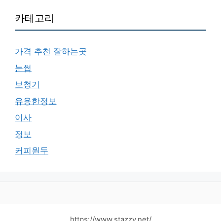
카테고리
가격 추천 잘하는곳
눈썹
보청기
유용한정보
이사
정보
커피원두
https://www.stazzy.net/