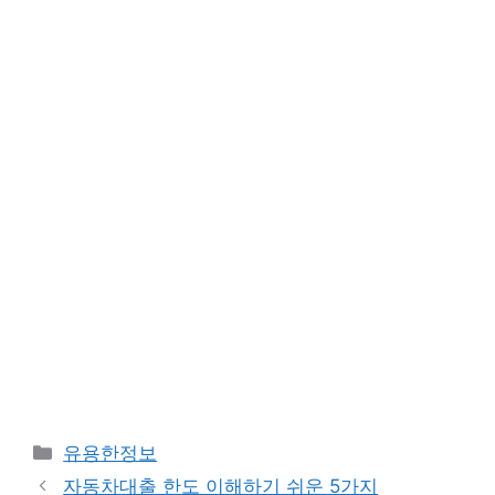
카
유용한정보
테
자동차대출 한도 이해하기 쉬운 5가지