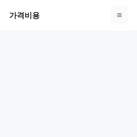
컨
텐
가격비용
메
츠
로
뉴
건
너
뛰
기