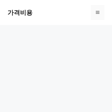
컨
텐
가격비용
메
츠
로
뉴
건
너
뛰
기