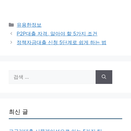
카
유용한정보
테
P2P대출 자격, 알아야 할 5가지 조건
고
정책자금대출 신청 5단계로 쉽게 하는 법
리
검
색:
최신 글