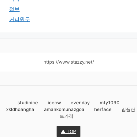
정보
커피원두
https://www.stazzy.net/
studioice
icecw
evenday
mty1090
xkldhoangha
amankomunazgoa
herface
임플란
트가격
▲ TOP