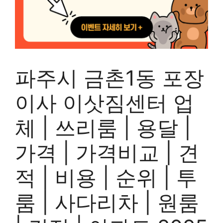
파주시 금촌1동 포장
이사 이삿짐센터 업
체 | 쓰리룸 | 용달 |
가격 | 가격비교 | 견
적 | 비용 | 순위 | 투
룸 | 사다리차 | 원룸