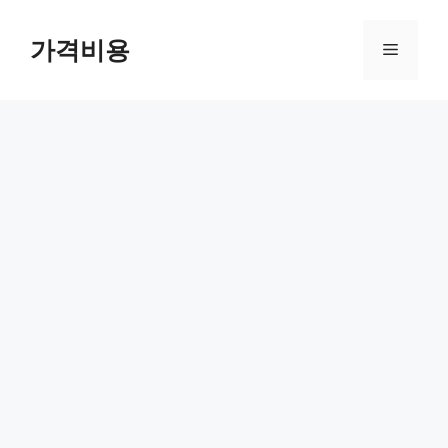
컨
텐
가격비용
메
츠
로
뉴
건
너
뛰
기