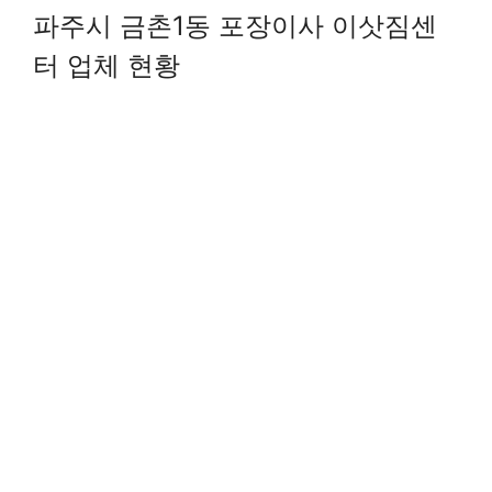
파주시 금촌1동 포장이사 이삿짐센
터 업체 현황