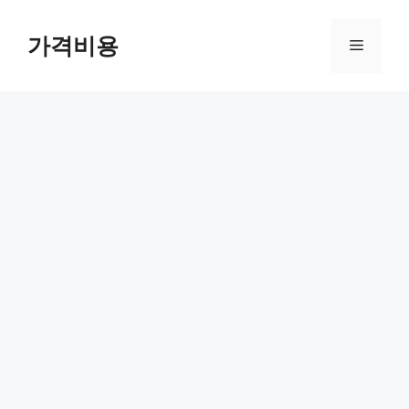
컨
텐
가격비용
메
츠
로
뉴
건
너
뛰
기