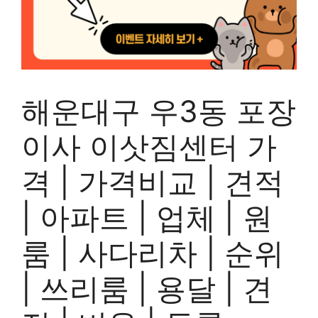
해운대구 우3동 포장
이사 이삿짐센터 가
격 | 가격비교 | 견적
| 아파트 | 업체 | 원
룸 | 사다리차 | 순위
| 쓰리룸 | 용달 | 견