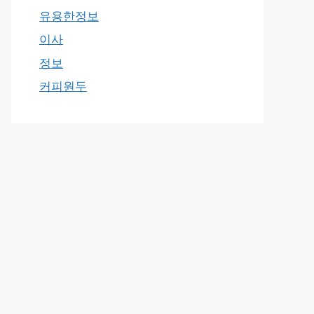
유용한정보
이사
정보
커피원두