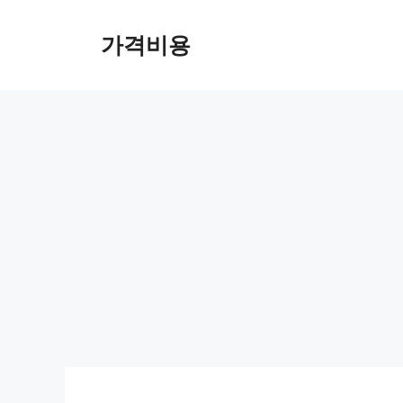
컨
텐
가격비용
츠
로
건
너
뛰
기