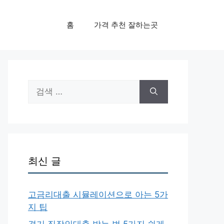
홈
가격 추천 잘하는곳
검
색:
최신 글
고금리대출 시뮬레이션으로 아는 5가
지 팁
경기 직장인대출 받는 법 5가지 쉽게