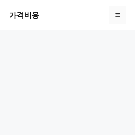
컨
텐
가격비용
메
츠
로
뉴
건
너
뛰
기