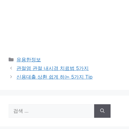
카
유용한정보
테
관절염 관절 내시경 치료법 5가지
고
신용대출 상환 쉽게 하는 5가지 Tip
리
검
색: