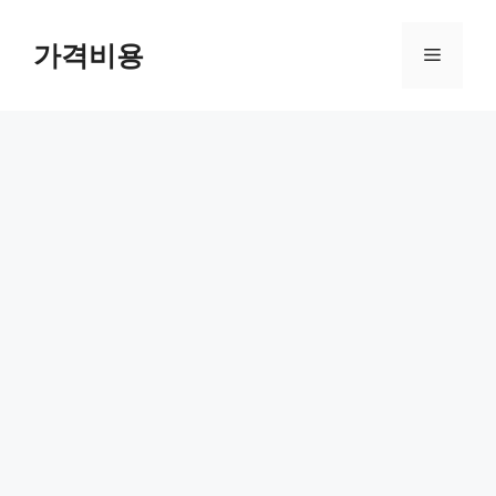
컨
텐
가격비용
메
츠
로
뉴
건
너
뛰
기