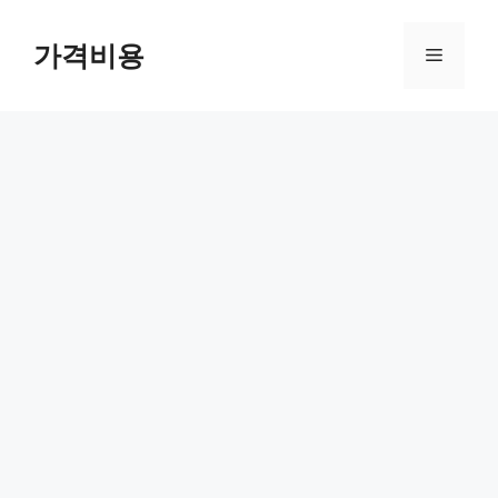
컨
텐
가격비용
메
츠
로
뉴
건
너
뛰
기