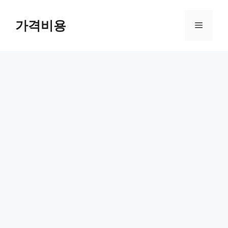
컨
텐
가격비용
메
츠
로
뉴
건
너
뛰
기