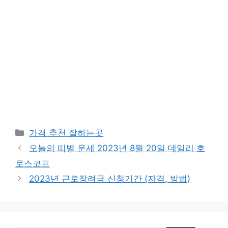
카
가격 추천 잘하는곳
테
오늘의 띠별 운세 2023년 8월 20일 데일리 호
고
로스코프
리
2023년 근로장려금 신청기간 (자격, 방법)