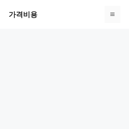
컨
텐
가격비용
메
츠
로
뉴
건
너
뛰
기