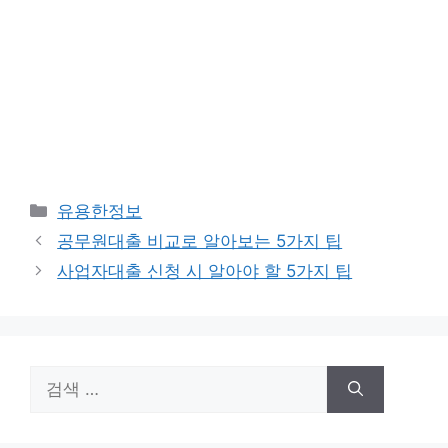
카
유용한정보
테
공무원대출 비교로 알아보는 5가지 팁
고
사업자대출 신청 시 알아야 할 5가지 팁
리
검
색: