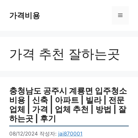
컨
텐
가격비용
메
츠
로
뉴
건
너
가격 추천 잘하는곳
뛰
기
충청남도 공주시 계룡면 입주청소
비용 | 신축 | 아파트 | 빌라 | 전문
업체 | 가격 | 업체 추천 | 방법 | 잘
하는곳 | 후기
08/12/2024
작성자:
jai870001