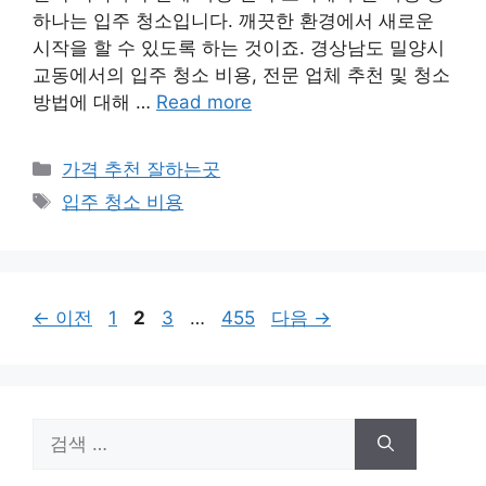
하나는 입주 청소입니다. 깨끗한 환경에서 새로운
시작을 할 수 있도록 하는 것이죠. 경상남도 밀양시
교동에서의 입주 청소 비용, 전문 업체 추천 및 청소
방법에 대해 …
Read more
카
가격 추천 잘하는곳
테
태
입주 청소 비용
고
그
리
페
페
페
페
←
이전
1
2
3
…
455
다음
→
이
이
이
이
지
지
지
지
검
색: